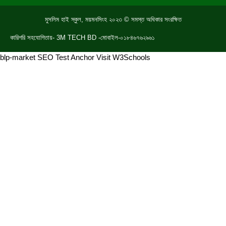
k
p
মুসলিম হাই স্কুল, ময়মনসিংহ ২০২৩ © সমস্ত অধিকার সংরক্ষিত
কারিগরি সহযোগিতায়- 3M TECH BD -মোবাইল-০১৮৪৬৭৬২৯৬১
blp-market
SEO Test Anchor
Visit W3Schools