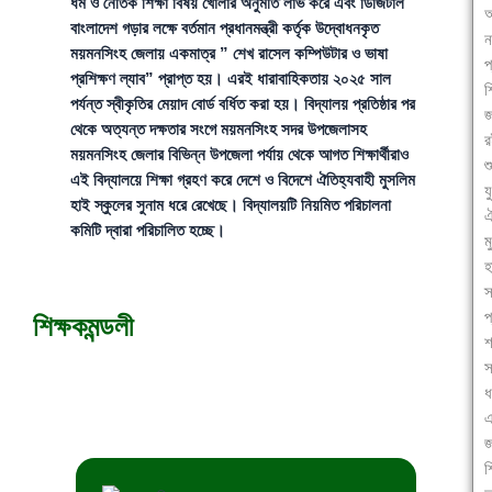
ধর্ম ও নৈতিক শিক্ষা বিষয় খোলার অনুমতি লাভ করে এবং ডিজিটাল
অ
বাংলাদেশ গড়ার লক্ষে বর্তমান প্রধানমন্ত্রী কর্তৃক উদ্বোধনকৃত
ন
ময়মনসিংহ জেলায় একমাত্র ” শেখ রাসেল কম্পিউটার ও ভাষা
প
প্রশিক্ষণ ল্যাব” প্রাপ্ত হয়। এরই ধারাবাহিকতায় ২০২৫ সাল
শ
পর্যন্ত স্বীকৃতির মেয়াদ বোর্ড বর্ধিত করা হয়। বিদ্যালয় প্রতিষ্ঠার পর
জ
থেকে অত্যন্ত দক্ষতার সংগে ময়মনসিংহ সদর উপজেলাসহ
ময়মনসিংহ জেলার বিভিন্ন উপজেলা পর্যায় থেকে আগত শিক্ষার্থীরাও
শ
এই বিদ্যালয়ে শিক্ষা গ্রহণ করে দেশে ও বিদেশে ঐতিহ্যবাহী মুসলিম
য
হাই স্কুলের সুনাম ধরে রেখেছে। বিদ্যালয়টি নিয়মিত পরিচালনা
ঐ
কমিটি দ্বারা পরিচালিত হচ্ছে।
ম
হ
স
প
শিক্ষকমন্ডলী
শ
ধ
জ
শ