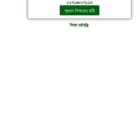
০১৭১৬৮০৭১১৩
প্রধান শিক্ষকের বানী
শিক্ষা বর্ষপঞ্জি