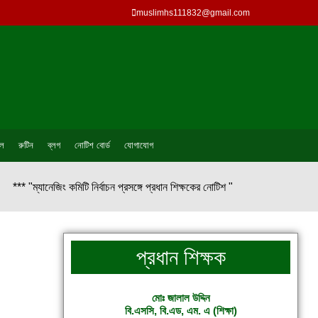
muslimhs111832@gmail.com
ল
রুটিন
ব্লগ
নোটিশ বোর্ড
যোগাযোগ
*** "ম্যানেজিং কমিটি নির্বাচন প্রসঙ্গে প্রধান শিক্ষকের নোটিশ "
প্রধান শিক্ষক
মোঃ জালাল উদ্দিন
বি.এসসি, বি.এড, এম. এ (শিক্ষা)