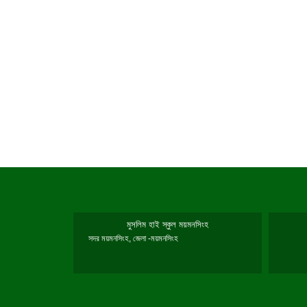
মুসলিম হাই স্কুল ময়মনসিংহ
সদর ময়মনসিংহ, জেলা -ময়মনসিংহ