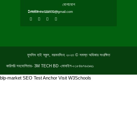
যোগাযোগ
মোবাইল-০১৭১৬৮০৭১১৩
muslimhs111832@gmail.com
F
T
Y
W
a
w
o
h
c
i
u
a
e
t
t
t
b
t
u
s
o
e
b
a
o
r
e
p
k
p
মুসলিম হাই স্কুল, ময়মনসিংহ ২০২৩ © সমস্ত অধিকার সংরক্ষিত
কারিগরি সহযোগিতায়- 3M TECH BD -মোবাইল-০১৮৪৬৭৬২৯৬১
blp-market
SEO Test Anchor
Visit W3Schools