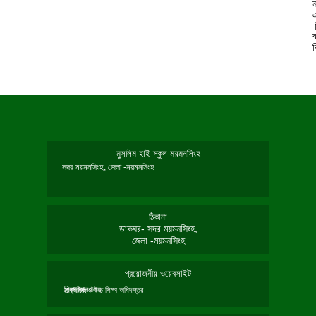
ন
মুসলিম হাই স্কুল ময়মনসিংহ
সদর ময়মনসিংহ, জেলা -ময়মনসিংহ
ঠিকানা
ডাকঘর- সদর ময়মনসিংহ,
জেলা -ময়মনসিংহ
প্রয়োজনীয় ওয়েবসাইট
শিক্ষা মন্ত্রণালয়
মাধ্যমিক ও উচ্চ শিক্ষা অধিদপ্তর
এনসিটিবি