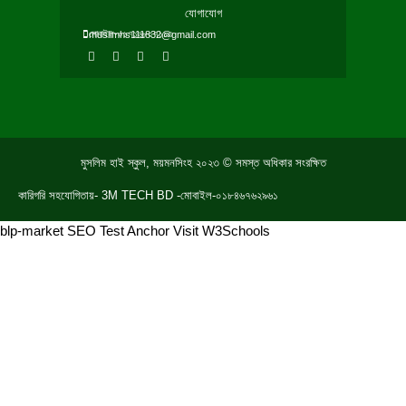
যোগাযোগ
মোবাইল-০১৭১৬৮০৭১১৩
muslimhs111832@gmail.com
F
T
Y
W
a
w
o
h
c
i
u
a
e
t
t
t
b
t
u
s
o
e
b
a
o
r
e
p
k
p
মুসলিম হাই স্কুল, ময়মনসিংহ ২০২৩ © সমস্ত অধিকার সংরক্ষিত
কারিগরি সহযোগিতায়- 3M TECH BD -মোবাইল-০১৮৪৬৭৬২৯৬১
blp-market
SEO Test Anchor
Visit W3Schools