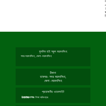
ন
মুসলিম হাই স্কুল ময়মনসিংহ
সদর ময়মনসিংহ, জেলা -ময়মনসিংহ
ঠিকানা
ডাকঘর- সদর ময়মনসিংহ,
জেলা -ময়মনসিংহ
প্রয়োজনীয় ওয়েবসাইট
শিক্ষা মন্ত্রণালয়
মাধ্যমিক ও উচ্চ শিক্ষা অধিদপ্তর
এনসিটিবি