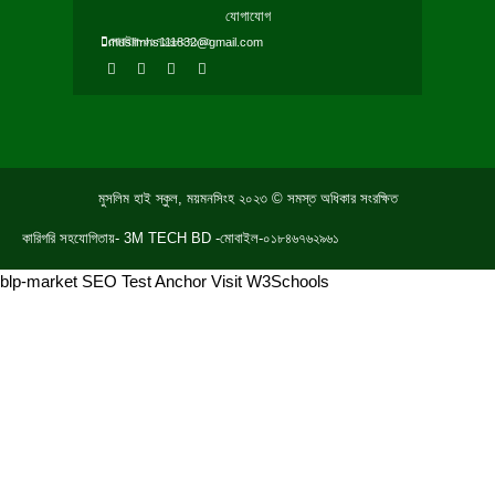
যোগাযোগ
মোবাইল-০১৭১৬৮০৭১১৩
muslimhs111832@gmail.com
F
T
Y
W
a
w
o
h
c
i
u
a
e
t
t
t
b
t
u
s
o
e
b
a
o
r
e
p
k
p
মুসলিম হাই স্কুল, ময়মনসিংহ ২০২৩ © সমস্ত অধিকার সংরক্ষিত
কারিগরি সহযোগিতায়- 3M TECH BD -মোবাইল-০১৮৪৬৭৬২৯৬১
blp-market
SEO Test Anchor
Visit W3Schools