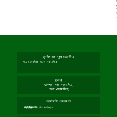
ন
মুসলিম হাই স্কুল ময়মনসিংহ
সদর ময়মনসিংহ, জেলা -ময়মনসিংহ
ঠিকানা
ডাকঘর- সদর ময়মনসিংহ,
জেলা -ময়মনসিংহ
প্রয়োজনীয় ওয়েবসাইট
শিক্ষা মন্ত্রণালয়
মাধ্যমিক ও উচ্চ শিক্ষা অধিদপ্তর
এনসিটিবি