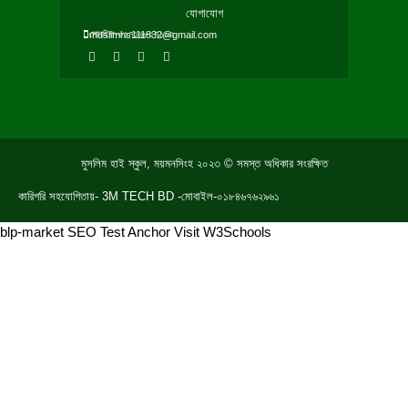
যোগাযোগ
মোবাইল-০১৭১৬৮০৭১১৩
muslimhs111832@gmail.com
F
T
Y
W
a
w
o
h
c
i
u
a
e
t
t
t
b
t
u
s
o
e
b
a
o
r
e
p
k
p
মুসলিম হাই স্কুল, ময়মনসিংহ ২০২৩ © সমস্ত অধিকার সংরক্ষিত
কারিগরি সহযোগিতায়- 3M TECH BD -মোবাইল-০১৮৪৬৭৬২৯৬১
blp-market
SEO Test Anchor
Visit W3Schools