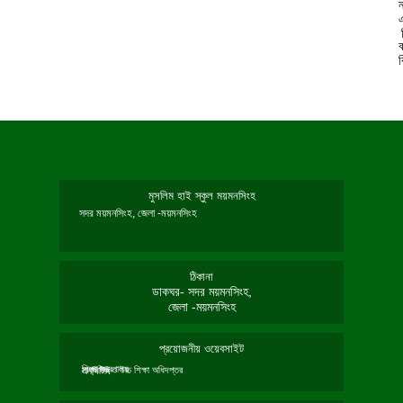
ন
মুসলিম হাই স্কুল ময়মনসিংহ
সদর ময়মনসিংহ, জেলা -ময়মনসিংহ
ঠিকানা
ডাকঘর- সদর ময়মনসিংহ,
জেলা -ময়মনসিংহ
প্রয়োজনীয় ওয়েবসাইট
শিক্ষা মন্ত্রণালয়
মাধ্যমিক ও উচ্চ শিক্ষা অধিদপ্তর
এনসিটিবি