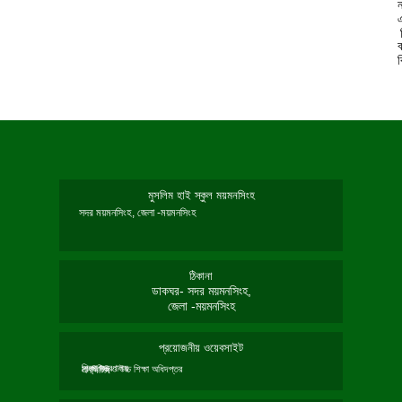
ন
মুসলিম হাই স্কুল ময়মনসিংহ
সদর ময়মনসিংহ, জেলা -ময়মনসিংহ
ঠিকানা
ডাকঘর- সদর ময়মনসিংহ,
জেলা -ময়মনসিংহ
প্রয়োজনীয় ওয়েবসাইট
শিক্ষা মন্ত্রণালয়
মাধ্যমিক ও উচ্চ শিক্ষা অধিদপ্তর
এনসিটিবি