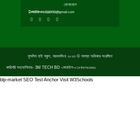
যোগাযোগ
মোবাইল-০১৭১৬৮০৭১১৩
muslimhs111832@gmail.com
F
T
Y
W
a
w
o
h
c
i
u
a
e
t
t
t
b
t
u
s
o
e
b
a
o
r
e
p
k
p
মুসলিম হাই স্কুল, ময়মনসিংহ ২০২৩ © সমস্ত অধিকার সংরক্ষিত
কারিগরি সহযোগিতায়- 3M TECH BD -মোবাইল-০১৮৪৬৭৬২৯৬১
blp-market
SEO Test Anchor
Visit W3Schools